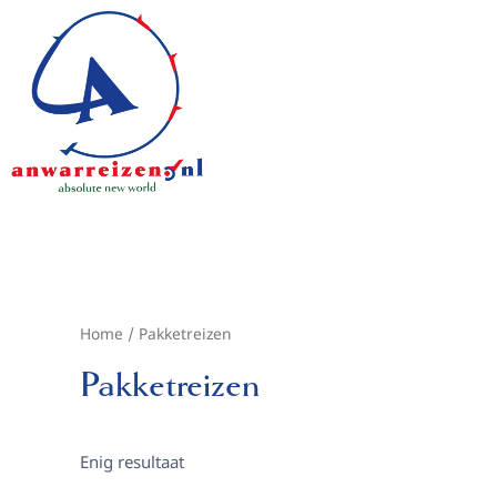
Ga
naar
de
inhoud
Home
/ Pakketreizen
Pakketreizen
Enig resultaat