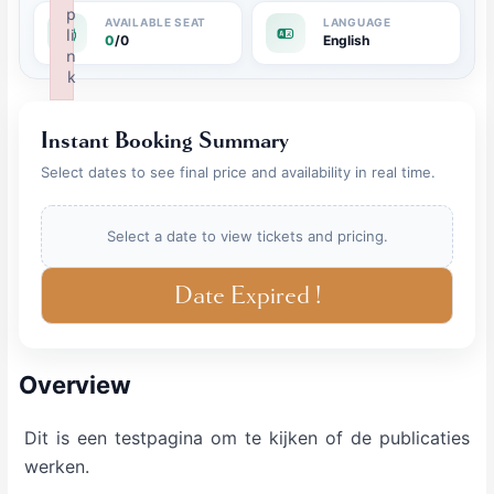
p
li
0
/0
English
n
k
Failed to initialize plugin: wplink
Instant Booking Summary
Select dates to see final price and availability in real time.
Select a date to view tickets and pricing.
Date Expired !
Overview
Dit is een testpagina om te kijken of de publicaties
werken.