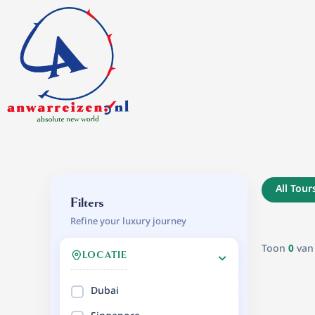
Ga
naar
de
inhoud
All Tour
Filters
Refine your luxury journey
Toon
0
va
LOCATIE
Dubai