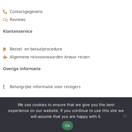
Contactgegevens
Reviews
Klantenservice
Bestel- en betaalprocedure
Algemene reisvoorwaarden Anwar reizen
Overige informatie
Belangrijke informatie voor reizigers
Volg ons op:
We use cookies to ensure that we give you the best
experience on our website. If you continue to use this site we
will assume that you are happy with it.
F
L
Y
a
i
o
Ok