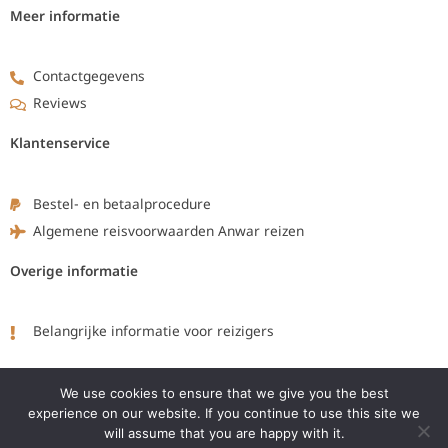
Meer informatie
Contactgegevens
Reviews
Klantenservice
Bestel- en betaalprocedure
Algemene reisvoorwaarden Anwar reizen
Overige informatie
Belangrijke informatie voor reizigers
Volg ons op:
We use cookies to ensure that we give you the best
experience on our website. If you continue to use this site we
will assume that you are happy with it.
F
L
Y